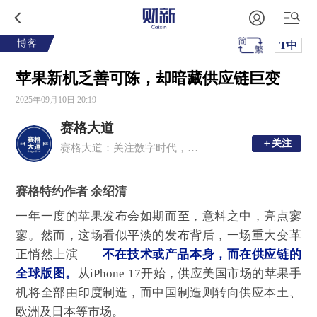
博客
T中
苹果新机乏善可陈，却暗藏供应链巨变
2025年09月10日 20:19
赛格大道
＋关注
＋关注
赛格大道：关注数字时代，提供靠谱分析
赛格特约作者 余绍清
一年一度的苹果发布会如期而至，意料之中，亮点寥
寥。然而，这场看似平淡的发布背后，一场重大变革
正悄然上演——
不在技术或产品本身，而在供应链的
全球版图。
从iPhone 17开始，供应美国市场的苹果手
机将全部由印度制造，而中国制造则转向供应本土、
欧洲及日本等市场。