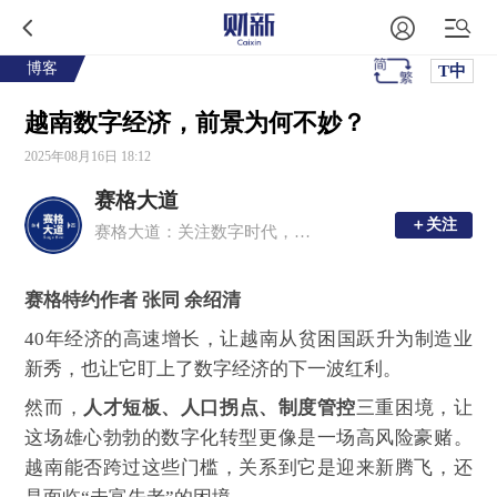
博客
T中
越南数字经济，前景为何不妙？
2025年08月16日 18:12
赛格大道
＋关注
＋关注
赛格大道：关注数字时代，提供靠谱分析
赛格特约作者 张同 余绍清
40年经济的高速增长，让越南从贫困国跃升为制造业
新秀，也让它
盯上了数字经济
的下一波红利。
然而，
人才短板、人口拐点、制度管控
三重困境，让
这场雄心勃勃的数字化转型更像是一场高风险豪赌。
越南能否跨过这些门槛，关系到它是迎来新腾飞，还