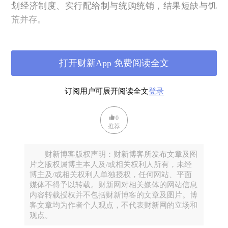
划经济制度、实行配给制与统购统销，结果短缺与饥
荒并存。
到二十世纪80年代中期，苏联的衰落减少了对越南的
援助，由此，越南的经济困境也进一步加剧，年通胀
打开财新App 免费阅读全文
率一度飙升至454%，全国一半人口陷入贫困状态。
1986年，领导层的更迭为越南带来转机，
“革新开
订阅用户可展开阅读全文
登录
放”（
Doi moi）正式实施，
私营经济合法化，市场机
制被引入。自此，越南开始了向全球经济体系融入的
0
征途。
推荐
财新博客版权声明：财新博客所发布文章及图
片之版权属博主本人及/或相关权利人所有，未经
博主及/或相关权利人单独授权，任何网站、平面
媒体不得予以转载。财新网对相关媒体的网站信息
内容转载授权并不包括财新博客的文章及图片。博
客文章均为作者个人观点，不代表财新网的立场和
观点。