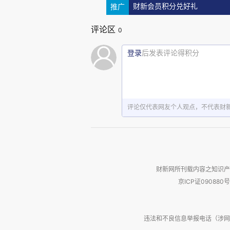
以看到，“全托管”与中国强大的供应
推广
财新会员积分兑好礼
评论区
0
由于量大，商家货品给平台的采购
（出厂价通常有20%的利润），这也
登录
后发表评论得积分
（Shop like a billionnaire)”口号的
当然，消除“中间商赚差价”，也成
评论仅代表网友个人观点，不代表财
低价的另一面是快速占领的市场
槛，该模式随后也被各大跨境平台采用，
以“绝对低价”的优势强势占领海外市场
财新网所刊载内容之知识产
京ICP证090880号
Shein将快时尚逻辑推至极致
营销策略，使得这两个“外来者”迅速
违法和不良信息举报电话（涉网络暴力有