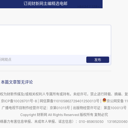
链深度结合，形成了一种高效且低成本的商业生态。
订阅财新网主编精选电邮
价格可谓是一个比一个低，有些甚至低于1688的出厂价
是Temu在海外营销中打出“像亿万富翁一样想买就买
底气。
为中国电商出海“卷价格”的开始。
新网观点
发布
份额。“全托管模式”的出现大大降低了小商家出海的门
本篇文章暂无评论
成为了行业标配。而在全托管模式下，Temu和Shein
。
权为财新传媒及/或相关权利人专属所有或持有。未经许可，禁止进行转载、摘编、
京ICP备10026701号-8
|
网信算备110105862729401250013号
|
京公网安备 11
广播电视节目制作经营许可证：京第01015号
|
出版物经营许可证：第直100013号
，以极低廉的价格、密集的生产方式，和不断刺激消费者的
Copyright 财新网 All Rights Reserved 版权所有 复制必究
占领了欧美市场。
害信息举报、未成年人举报、谣言信息）：010-85905050 13195200605 举报邮