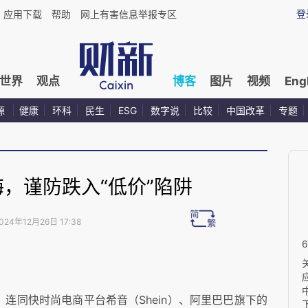
登
应用下载
帮助
网上有害信息举报专区
世界
观点
博客
图片
视频
Eng
源
健康
环科
民生
ESG
数字说
比较
中国改革
专题
，谨防跌入“低价”陷阱
024年12月26日 17:38
，连同快时尚电商平台希音（Shein）、阿里巴巴旗下的