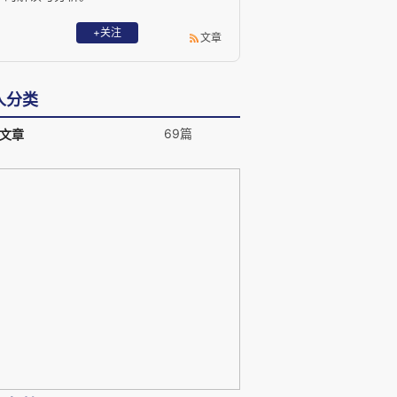
+关注
文章
人分类
69篇
文章