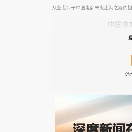
从业者对于中国电商未来出海之路的
中国电
在过去两年时间里，“四小龙”在海
上线以来，凭借低价策略迅速覆盖全球
今年7月份的一份数据显示，Temu
还
年全年销售总额。2024年8月，全球
这当然离不开Temu的“全托管”
库，至于其他的销售、运营、仓储、
应的Temu“半托管模式”则是在海
流、售后等问题，产品定价和销售仍