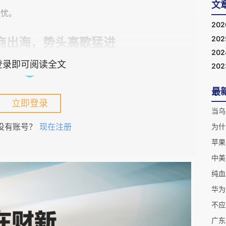
文
担忧。
20
20
商出海，势头高歌猛进
20
登录即可阅读全文
20
外市场的表现不可谓不亮眼。尤其是Temu，自2022年
82个国家和地区。
最
立即登录
当乌
海外市场2024年上半年销售额达200亿美元,超过2023
没有账号？
现在注册
为什
用户数量已达到亚马逊的91%。
苹果
中美
模式，所谓的“全托管”，意为商家只需要供应货品、备货入
纯血
配送、退换货、售后服务等环节皆由平台全权负责。（对
华为
外本土有库存的大件商品卖家，卖家可以自行发货，处理物
不应
广东
由平台负责，劣势是，无法保证相对于竞争对手平台的