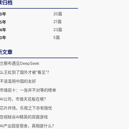
章归档
20篇
26年
21篇
25年
23篇
24年
5篇
23年
新文章
兰察布遇见DeepSeek
么王虹到了国外才被“看见”？
不该滥用中国的友好
市值前十：一张并不对等的榜单
AI公司，市值天花板在哪？
芯片炸场，乐观之下亦有隐忧
忽视硅谷AI精英的双面游戏
AI产业园变宿舍，真相是什么？