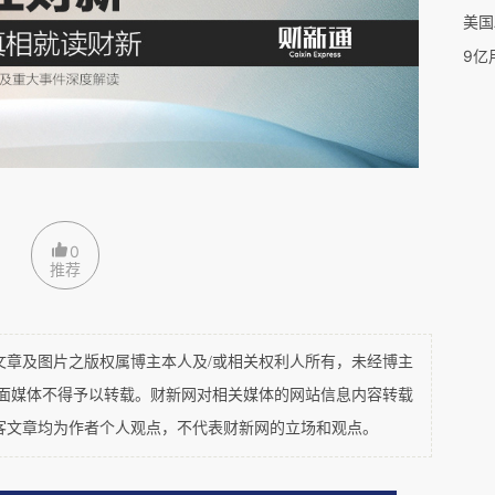
美国
9亿
本土厂家来说，“全托管”模式是一个好的选择。商家完
打破跨境贸易的信息壁垒，不用了解海外市场，也不需要
批发给Temu即可。只要商品在Temu上卖掉，商家就
”。
0
推荐
了小商家做电商的门槛，商家只需要以极其确定的方式履
商品的定价权在Temu，商家唯一能做的就是为Temu
策略则是“薄利多销”。
及图片之版权属博主本人及/或相关权利人所有，未经博主
平面媒体不得予以转载。财新网对相关媒体的网站信息内容转载
中的采购商的角色，只不过这个采购商不再是一个“人”，
客文章均为作者个人观点，不代表财新网的立场和观点。
各类商家中，动态选择最低价的货源在Temu上架。可