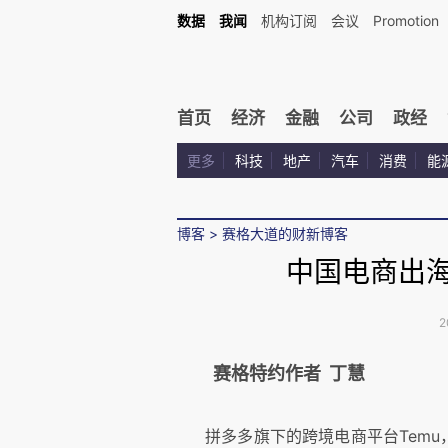
数据
我闻
机构订阅
会议
Promotion
首页
经济
金融
公司
政经
更多
科技
地产
汽车
消费
能
博客
>
赛格大道的财新博客
中国电商出海
2
赛格特约作者 丁慧
拼多多旗下的跨境电商平台Temu