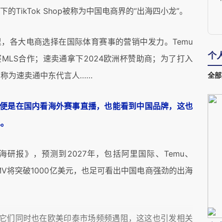
旗下的TikTok Shop被称为中国电商界的“出海四小龙”。
，各大电商选择在国际体育赛事的营销中发力。Temu
个
球联赛MLS合作；速卖通拿下2024欧洲杯赞助商；为了打入
称为速卖通中东代言人……
全部
即便是在国内看海外赛事直播，也能看到中国品牌，这也
现。
研报》，预测到2027年，包括阿里国际、Temu、
龙”GMV将突破1000亿美元，也足可看出中国电商强劲的出海
，它们同时也在欧美印泰市场频频遇阻，这这也引发相关