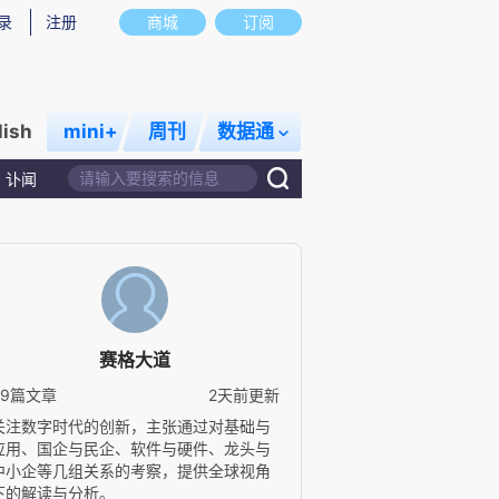
录
注册
商城
订阅
lish
mini+
周刊
数据通
讣闻
赛格大道
69篇文章
2天前更新
关注数字时代的创新，主张通过对基础与
应用、国企与民企、软件与硬件、龙头与
中小企等几组关系的考察，提供全球视角
下的解读与分析。