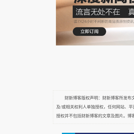
“绝对低价”。）
对于一个完全不懂跨境流程的中国
全可以做一个“甩手掌柜”，不用自己
做市场调查，只需要以特供的方式将商品
可以舒服享受“人在家中坐，钱从境外来
可以说，“全托管”模式大大降低
约，但代价就是丧失了对商品的定价权。
提供低价的商品，而为了赚钱，商家的
财新博客版权声明：财新博客所发布文章
及/或相关权利人单独授权，任何网站、
这里Temu其实更类似于传统零售
授权并不包括财新博客的文章及图片。博
而是一个巨大的商业平台，由它在中国